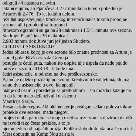
odigrali 44 nastupa na svim
takmičenjima, ali Pjanićeva 3.277 minuta na terenu pobedilo je
Arturovih 2.476. To je, jednim delom,
rezultat uspostavljanja brazilskog internacionalca tokom probojne
sezone, ali i problemi sa formom i
fitnesom ograničili su ga na 28 utakmica i 1.541 minuta ove sezone.
Sa druge Pjanić ima 36 utakmica i
2.903 minuta dok Juve juri još jedan Skudeto.
GOLOVI I ASISTENCIJE
Jedna oblast u kojoj je ove sezone bilo znatne prednosti za Artura je
ispred gola. Bivša zvezda Gremija
postigla je četiri puta, nakon što uopšte nije uspela da nađe put do
mreže u sezoni 2018-19. Takođe ima
četiri asistencije, u odnosu na dve prošlosezonske.
Pjanić je daleko poznatiji po svojim kreativnim kvalitetima, ali ima
samo dve asistencije u ovoj kampanji,
manje od osam u poređenju sa prethodnom – što možda ukazuje na
to da je on malo defanzivniji u sistemu
Mauricija Sarija.
Bosansko-hercegovački plejmejker je postigao sedam golova tokom
protekle dve sezone, mada njegovi
brojevi u oba parmetra se mogu uzeti sa rezervom, s obzirom da više
ne izvodi tako često prekide, a to je
njemu jedno od najjačih pružja. Koliko slobodnih udaraca će mu tek
Mesi dopustiti na Kamp Nou zaista je