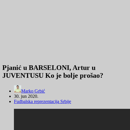
Pjanić u BARSELONI, Artur u
JUVENTUSU Ko je bolje prošao?
Marko Grbić
30. jun 2020.
Fudbalska reprezentacija Srbije