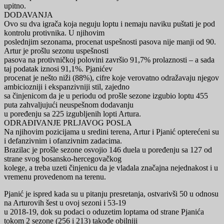
upitno.
DODAVANJA
Ovo su dva igrača koja neguju loptu i nemaju naviku puštati je pod
kontrolu protivnika. U njihovim
poslednjim sezonama, procenat uspešnosti pasova nije manji od 90.
Artur je prošlu sezonu uspešnosti
pasova na protivničkoj polovini završio 91,7% prolaznosti – a sada
taj podatak iznosi 91,1%. Pjanićev
procenat je nešto niži (88%), cifre koje verovatno odražavaju njegov
ambiciozniji i ekspanzivniji stil, zajedno
sa činjenicom da je u periodu od prošle sezone izgubio loptu 455
puta zahvaljujući neuspešnom dodavanju
u poređenju sa 225 izgubljenih lopti Artura.
ODRAĐIVANJE PRLJAVOG POSLA
Na njihovim pozicijama u sredini terena, Artur i Pjanić opterećeni su
i defanzivnim i ofanzivnim zadacima.
Brazilac je prošle sezone osvojio 146 duela u poređenju sa 127 od
strane svog bosansko-hercegovačkog
kolege, a treba uzeti činjenicu da je vladala značajna nejednakost i u
vremenu provedenom na terenu.
Pjanić je ispred kada su u pitanju presretanja, ostvarivši 50 u odnosu
na Arturovih šest u ovoj sezoni i 53-19
u 2018-19, dok su podaci o oduzetim loptama od strane Pjanića
tokom 2 sezone (256 i 213) takođe obilniji