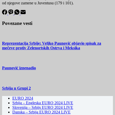
od njegove zamene u Juventusu (179 i 101).
Povezane vesti
Reprezentacija Srbije: Veljko Paunović objavio spisak za
mečeve protiv Zelenortskih Ostrva i Meksika
Paunović iznenadio
Srbija u Grupi 2
EURO 2024
Srbija – Engleska EURO 2024 LIVE
Slovenija – Srbijs EURO 2024 LIVE
Danska – Srbija EURO 2024 LIVE