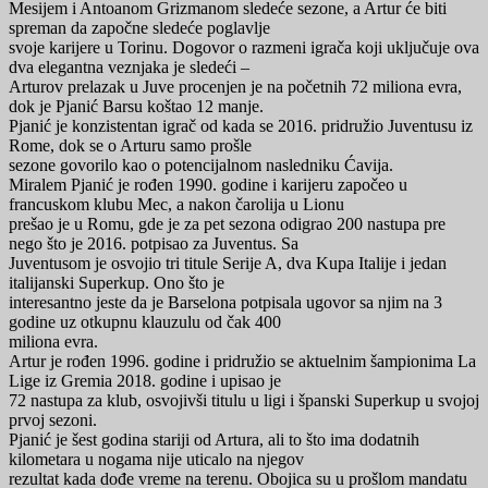
Mesijem i Antoanom Grizmanom sledeće sezone, a Artur će biti
spreman da započne sledeće poglavlje
svoje karijere u Torinu. Dogovor o razmeni igrača koji uključuje ova
dva elegantna veznjaka je sledeći –
Arturov prelazak u Juve procenjen je na početnih 72 miliona evra,
dok je Pjanić Barsu koštao 12 manje.
Pjanić je konzistentan igrač od kada se 2016. pridružio Juventusu iz
Rome, dok se o Arturu samo prošle
sezone govorilo kao o potencijalnom nasledniku Ćavija.
Miralem Pjanić je rođen 1990. godine i karijeru započeo u
francuskom klubu Mec, a nakon čarolija u Lionu
prešao je u Romu, gde je za pet sezona odigrao 200 nastupa pre
nego što je 2016. potpisao za Juventus. Sa
Juventusom je osvojio tri titule Serije A, dva Kupa Italije i jedan
italijanski Superkup. Ono što je
interesantno jeste da je Barselona potpisala ugovor sa njim na 3
godine uz otkupnu klauzulu od čak 400
miliona evra.
Artur je rođen 1996. godine i pridružio se aktuelnim šampionima La
Lige iz Gremia 2018. godine i upisao je
72 nastupa za klub, osvojivši titulu u ligi i španski Superkup u svojoj
prvoj sezoni.
Pjanić je šest godina stariji od Artura, ali to što ima dodatnih
kilometara u nogama nije uticalo na njegov
rezultat kada dođe vreme na terenu. Obojica su u prošlom mandatu