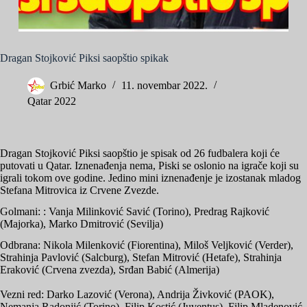
Dragan Stojković Piksi saopštio spikak
Grbić Marko
11. novembar 2022.
Qatar 2022
Dragan Stojković Piksi saopštio je spisak od 26 fudbalera koji će
putovati u Qatar. Iznenađenja nema, Piski se oslonio na igrače koji su
igrali tokom ove godine. Jedino mini iznenađenje je izostanak mladog
Stefana Mitrovica iz Crvene Zvezde.
Golmani: : Vanja Milinković Savić (Torino), Predrag Rajković
(Majorka), Marko Dmitrović (Sevilja)
Odbrana: Nikola Milenković (Fiorentina), Miloš Veljković (Verder),
Strahinja Pavlović (Salcburg), Stefan Mitrović (Hetafe), Strahinja
Eraković (Crvena zvezda), Srđan Babić (Almerija)
Vezni red: Darko Lazović (Verona), Andrija Živković (PAOK),
Nemanja Radonjić (Torino), Filip Kostić (Juventus), Filip Mladenović