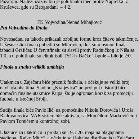
Pazarom. Najteži izazov bio je polufinalni meč protiv Napretka iz
Kruševca, gde su Beograđani – 4:2.
FK Vojvodina/Nenad Mihajlović
Put Vojvodine do finala
Novosađani su takođe prikazali ozbiljnu formu kroz čitavo takmičenje.
U šesnaestini finala pobedili su Mitrovicu, dok su u osmini finala
izbacili Grafičar. U četvrtfinalu su slavili protiv Radničkog iz Niša sa
1:0, a u polufinalu su eliminisali TSC iz Bačke Topole – bilo je 2:0.
Finale u znaku velikih ambicija
Utakmica u Zaječaru biće praznik fudbala, a očekuje se veliki broj
navijača oba tima. Stadion „Kraljevica“ po prvi put u istoriji biće
domaćin finalne utakmice Kupa, što je ogroman korak za promociju
fudbala u istočnoj Srbiji.
Sudija finala biće Pavle Ilić, uz pomoćnike Nikolu Đorovića i Uroša
Radovanovića. VAR sistem biće aktivan, sa Momčilom Markovićem i
Pavlom Tomićem u kontrolnoj sobi.
Ulaznice za utakmicu u prodaji su 19. i 20. maja na blagajnama
stadiona „Rajko Mitić“, a očekuje se i lokalna distribucija u Zaječaru.