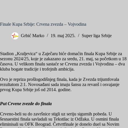
Finale Kupa Srbije: Crvena zvezda – Vojvodina
Grbić Marko
19. maj 2025.
Super liga Srbije
Stadion „Kraljevica“ u Zaječaru biće domaćin finala Kupa Srbije za
sezonu 2024/25, koje je zakazano za sredu, 21. maj, sa početkom u 18
časova. U velikom finalu sastaće se Crvena zvezda i Vojvodina – dva
kluba bogate tradicije i trofejnih ambicija.
Ovo je repriza prošlogodišnjeg finala, kada je Zvezda trijumfovala
rezultatom 2:1. Novosađani sada imaju šansu za revanš i osvajanje
prvog Kupa Srbije još od 2014. godine.
Put Crvene zvezde do finala
Crveno-beli su do završnice stigli uz seriju sigurnih pobeda. U
šesnaestini finala savladali su Tekstilac iz Odžaka. U osmini finala
eliminisali su OFK Beograd. Četvrtfinale je donelo duel sa Novim