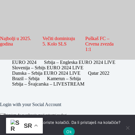
Najbolji u 2025.
Večiti dominiraju
Puškaš FC –
godina
5. Kolo SLS
Crvena zvezda
1:1
EURO 2024
Srbija – Engleska EURO 2024 LIVE
Slovenija – Srbijs EURO 2024 LIVE
Danska – Srbija EURO 2024 LIVE
Qatar 2022
Brazil – Srbija
Kamerun – Srbija
Srbija – Švajcarska – LIVESTREAM
Login with your Social Account
Pristajem da se sačuvaju moji privatni podaci.
Na sajstun se koriste kolačići. Da li pristaješ na kolačiće?
SR
Ok
Copyright © Sva prava zadržana - za potrebe korišćenja