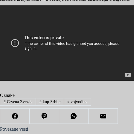
Oznake
#
Crvena Zvezda
#
kup Srbije
#
vojvodina
Povezane vesti