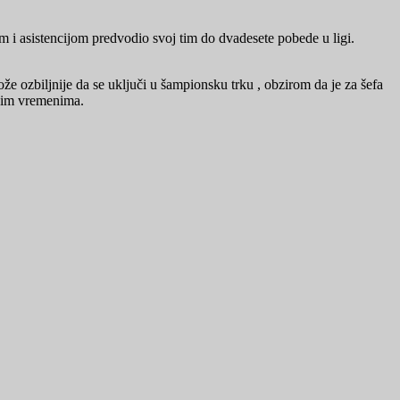
m i asistencijom predvodio svoj tim do dvadesete pobede u ligi.
e ozbiljnije da se uključi u šampionsku trku , obzirom da je za šefa
oljim vremenima.