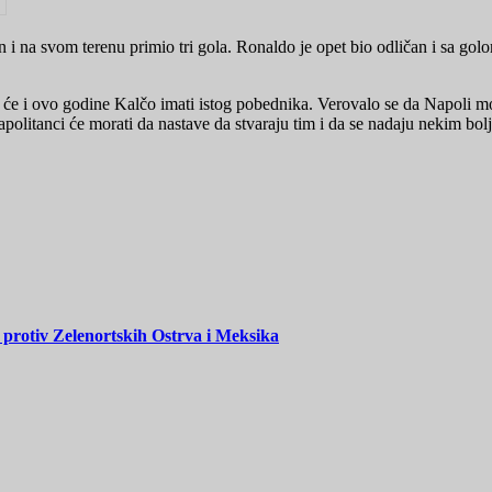
 na svom terenu primio tri gola. Ronaldo je opet bio odličan i sa golo
će i ovo godine Kalčo imati istog pobednika. Verovalo se da Napoli mož
 Napolitanci će morati da nastave da stvaraju tim i da se nadaju nekim b
 protiv Zelenortskih Ostrva i Meksika