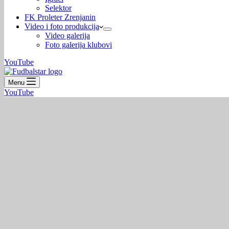
Selektor
FK Proleter Zrenjanin
Video i foto produkcija
Video galerija
Foto galerija klubovi
YouTube
Menu
YouTube