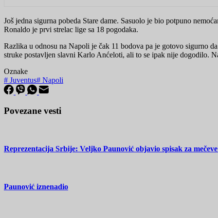
Još jedna sigurna pobeda Stare dame. Sasuolo je bio potpuno nemoćan i
Ronaldo je prvi strelac lige sa 18 pogodaka.
Razlika u odnosu na Napoli je čak 11 bodova pa je gotovo sigurno da 
struke postavljen slavni Karlo Anćeloti, ali to se ipak nije dogodilo.
Oznake
#
Juventus
#
Napoli
Povezane vesti
Reprezentacija Srbije: Veljko Paunović objavio spisak za mečeve
Paunović iznenadio