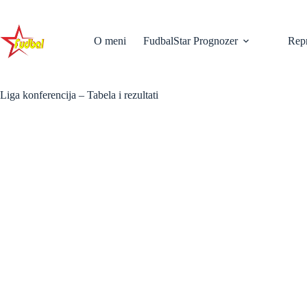
Skip
to
content
O meni
FudbalStar Prognozer
Repr
Liga konferencija – Tabela i rezultati