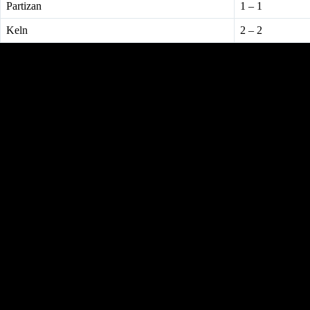
Partizan
1 – 1
Keln
2 – 2