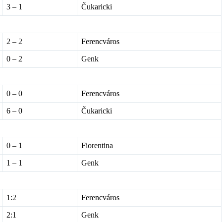
3 – 1
Čukaricki
2 – 2
Ferencváros
0 – 2
Genk
0 – 0
Ferencváros
6 – 0
Čukaricki
0 – 1
Fiorentina
1 – 1
Genk
1:2
Ferencváros
2:1
Genk