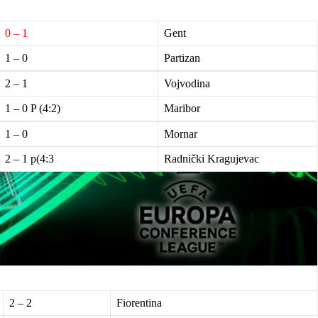
0 – 1
Gent
1 – 0
Partizan
2 – 1
Vojvodina
1 – 0 P (4:2)
Maribor
1 – 0
Mornar
2 – 1 p(4:3
Radnički Kragujevac
2 – 2
Fiorentina