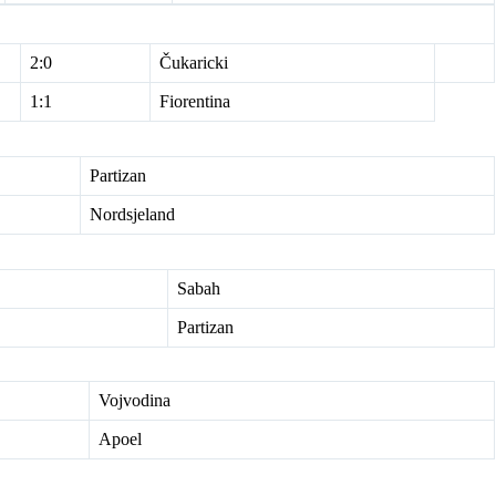
2:0
Čukaricki
1:1
Fiorentina
Partizan
Nordsjeland
Sabah
Partizan
Vojvodina
Apoel