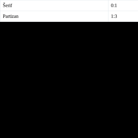
Šerif
0:1
Partizan
1:3