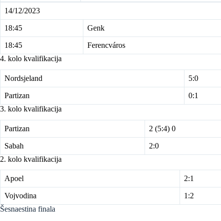
14/12/2023
18:45
Genk
18:45
Ferencváros
4. kolo kvalifikacija
Nordsjeland
5:0
Partizan
0:1
3. kolo kvalifikacija
Partizan
2 (5:4) 0
Sabah
2:0
2. kolo kvalifikacija
Apoel
2:1
Vojvodina
1:2
Šesnaestina finala