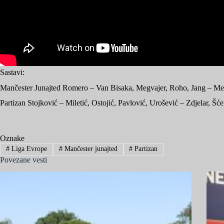
Sastavi:
Mančester Junajted Romero – Van Bisaka, Megvajer, Roho, Jang – Mekto
Partizan Stojković – Miletić, Ostojić, Pavlović, Urošević – Zdjelar, Š
Oznake
#
Liga Evrope
#
Mančester junajted
#
Partizan
Povezane vesti