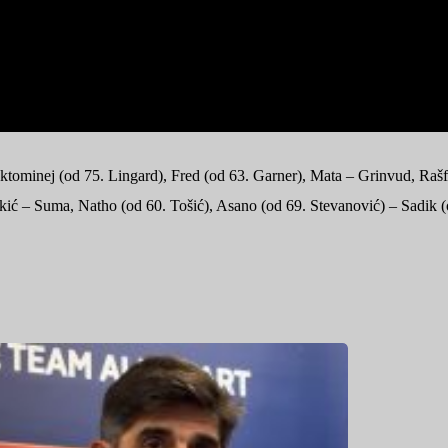
minej (od 75. Lingard), Fred (od 63. Garner), Mata – Grinvud, Rašfor
ćekić – Suma, Natho (od 60. Tošić), Asano (od 69. Stevanović) – Sadik 