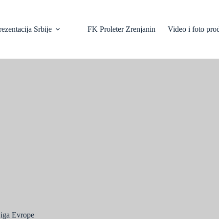
ezentacija Srbije
FK Proleter Zrenjanin
Video i foto pro
Liga Evrope