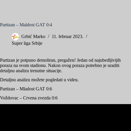
Partizan – Maldost GAT 0:4
Grbić Marko
11. februar 2023.
Super liga Srbije
Partizan je potpuno demoliran, pregažen! Jedan od najubedljivijih
poraza na svom stadionu. Nakon ovog poraza potrebno je uraditi
detaljnu analizu trenutne situacije.
Detaljnu analizu možete pogledati u videu.
Partizan – Mladost GAT 0:6
Voždovac – Crvena zvezda 0:6