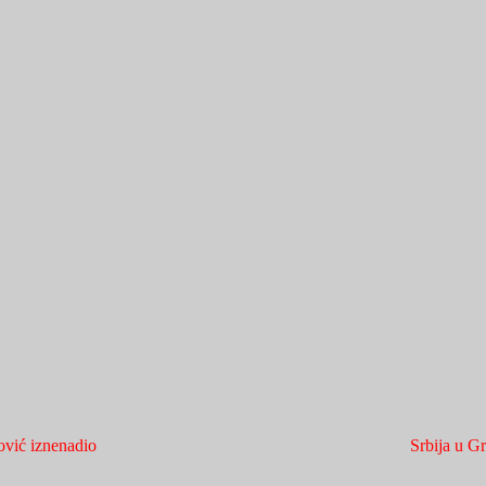
vić iznenadio
Srbija u G