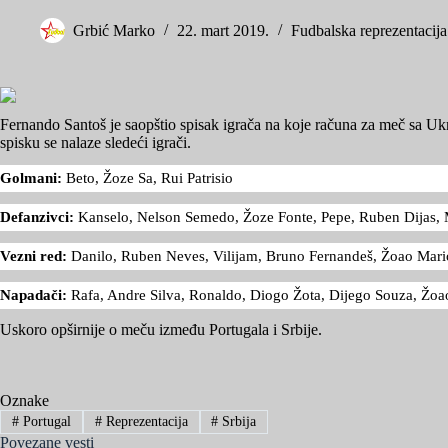
Grbić Marko
22. mart 2019.
Fudbalska reprezentacija
Fernando Santoš je saopštio spisak igrača na koje računa za meč sa U
spisku se nalaze sledeći igrači.
Golmani:
Beto, Žoze Sa, Rui Patrisio
Defanzivci:
Kanselo, Nelson Semedo, Žoze Fonte, Pepe, Ruben Dijas, M
Vezni red:
Danilo, Ruben Neves, Vilijam, Bruno Fernandeš, Žoao Mario
Napadači:
Rafa, Andre Silva, Ronaldo, Diogo Žota, Dijego Souza, Žoa
Uskoro opširnije o meču između Portugala i Srbije.
Oznake
#
Portugal
#
Reprezentacija
#
Srbija
Povezane vesti