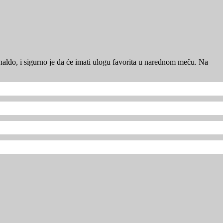
aldo, i sigurno je da će imati ulogu favorita u narednom meču. Na