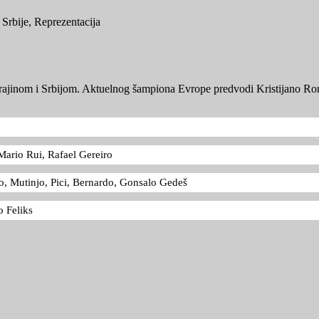
 Srbije
,
Reprezentacija
krajinom i Srbijom. Aktuelnog šampiona Evrope predvodi Kristijano Ron
ario Rui, Rafael Gereiro
, Mutinjo, Pici, Bernardo, Gonsalo Gedeš
o Feliks