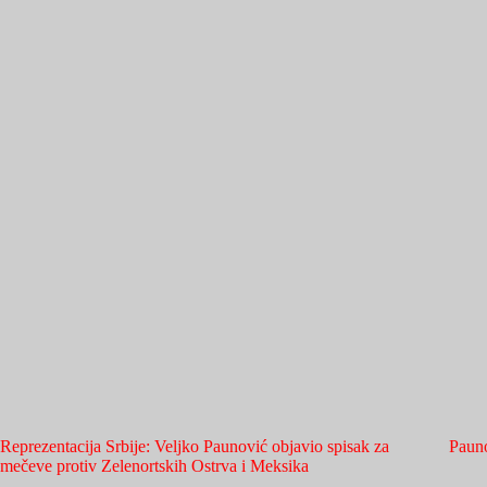
Reprezentacija Srbije: Veljko Paunović objavio spisak za
Pauno
mečeve protiv Zelenortskih Ostrva i Meksika