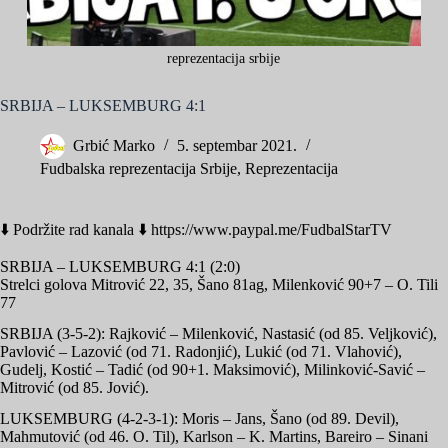
reprezentacija srbije
SRBIJA – LUKSEMBURG 4:1
Grbić Marko
5. septembar 2021.
Fudbalska reprezentacija Srbije
,
Reprezentacija
⬇️ Podržite rad kanala ⬇️ https://www.paypal.me/FudbalStarTV
SRBIJA – LUKSEMBURG 4:1 (2:0)
Strelci golova Mitrović 22, 35, Šano 81ag, Milenković 90+7 – O. Tili
77
SRBIJA (3-5-2): Rajković – Milenković, Nastasić (od 85. Veljković),
Pavlović – Lazović (od 71. Radonjić), Lukić (od 71. Vlahović),
Gudelj, Kostić – Tadić (od 90+1. Maksimović), Milinković-Savić –
Mitrović (od 85. Jović).
LUKSEMBURG (4-2-3-1): Moris – Jans, Šano (od 89. Devil),
Mahmutović (od 46. O. Til), Karlson – K. Martins, Bareiro – Sinani