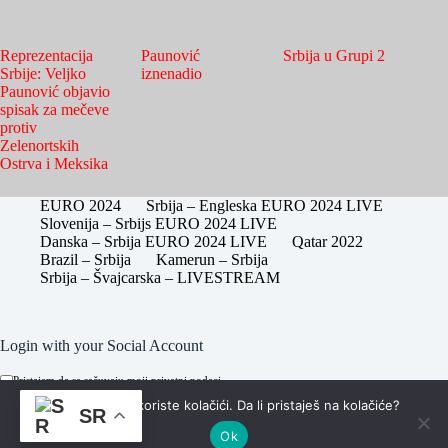
Reprezentacija
Paunović
Srbija u Grupi 2
Srbije: Veljko
iznenadio
Paunović objavio
spisak za mečeve
protiv
Zelenortskih
Ostrva i Meksika
EURO 2024
Srbija – Engleska EURO 2024 LIVE
Slovenija – Srbijs EURO 2024 LIVE
Danska – Srbija EURO 2024 LIVE
Qatar 2022
Brazil – Srbija
Kamerun – Srbija
Srbija – Švajcarska – LIVESTREAM
Login with your Social Account
Pristajem da se sačuvaju moji privatni podaci.
Na sajstun se koriste kolačići. Da li pristaješ na kolačiće?
SR
Ok
Copyright © Sva prava zadržana - za potrebe korišćenja