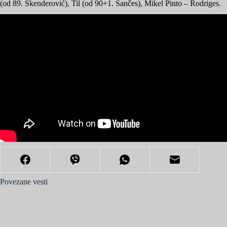
(od 89. Skenderović), Til (od 90+1. Sančes), Mikel Pinto – Rodriges.
Povezane vesti