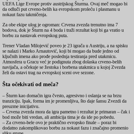
UEFA Lige Evrope protiv austrijskog Šturma. Ovaj meč mogao bi
da odluči put crveno-belih ka evropskom proleću i plasmanu u
nokaut fazu takmičenja.
Za obe ekipe ulog je ogroman: Crvena zvezda trenutno ima 7
bodova, dok je Šturm na 4 boda i traži rezultat koji bi ga vratio u
borbu za nastavak evropskog puta.
Trener Vladan Milojević poveo je 23 igrača u Austriju, a na spisku
se nalazi i Marko Arnautović, koji bi mogao da bude jedno od
ključnih imena ako prođe poslednja testiranja pred utakmicu.
Atmosfera u Gracu već je podignuta zbog dolaska crveno-belih
navijača, a očekuje se žestoka i borbena utakmica u kojoj Zvezda
želi da ostavi trag na evropskoj sceni ove sezone.
Šta očekivati od meča?
– Šturm kao domaćin igra čvrsto, agresivno i oslanja se na brzu
tranziciju. Ipak, forma im je promenljiva, što daje šansu Zvezdi da
preuzme inicijativu.
– Crvena zvezda mora da igra pametno i rezultat je primaran – čak i
bod može biti vredan, ali ambicija tima je da ide po pobedu.
– Za crveno-bele ovo je praktično evropsko finale – poraz bi
dodatno zakomplikovao borbu za nokaut fazu i značajno promenio
sliku grupe.