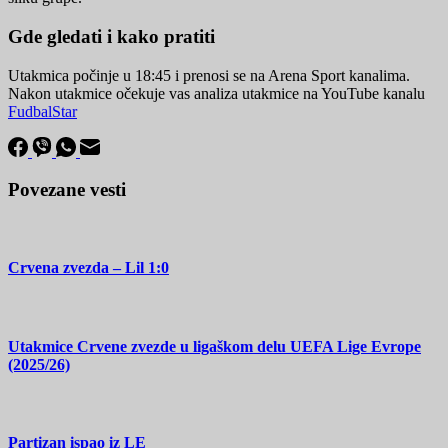
Gde gledati i kako pratiti
Utakmica počinje u 18:45 i prenosi se na Arena Sport kanalima.
Nakon utakmice očekuje vas analiza utakmice na YouTube kanalu
FudbalStar
Povezane vesti
Crvena zvezda – Lil 1:0
Utakmice Crvene zvezde u ligaškom delu UEFA Lige Evrope
(2025/26)
Partizan ispao iz LE