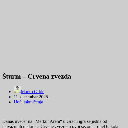
Šturm – Crvena zvezda
Marko Grbić
11. decembar 2025.
Uefa takmičenja
Danas uvečer na „Merkur Areni“ u Gracu igra se jedna od
najvažnijih utakmica Crvene zvezde u ovoj sezoni – duel 6. kola