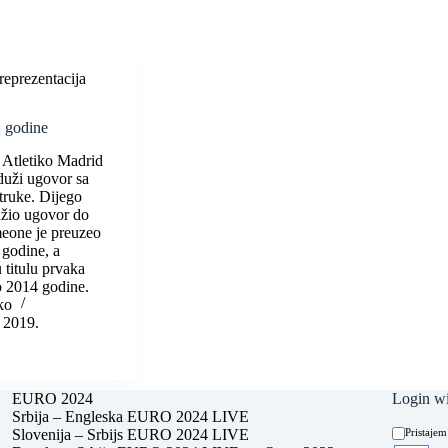
reprezentacija
 godine
i Atletiko Madrid
duži ugovor sa
truke. Dijego
užio ugovor do
eone je preuzeo
 godine, a
u titulu prvaka
o 2014 godine.
ko
r 2019.
EURO 2024
Login wi
Srbija – Engleska EURO 2024 LIVE
Slovenija – Srbijs EURO 2024 LIVE
Pristajem