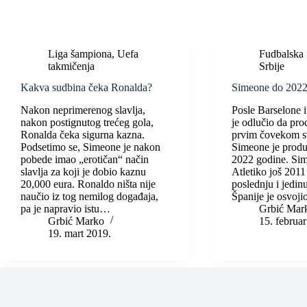
Liga šampiona
,
Uefa
Fudbalska 
takmičenja
Srbije
Kakva sudbina čeka Ronalda?
Simeone do 2022
Nakon neprimerenog slavlja,
Posle Barselone 
nakon postignutog trećeg gola,
je odlučio da pro
Ronalda čeka sigurna kazna.
prvim čovekom s
Podsetimo se, Simeone je nakon
Simeone je prod
pobede imao „erotičan“ način
2022 godine. Sim
slavlja za koji je dobio kaznu
Atletiko još 2011
20,000 eura. Ronaldo ništa nije
poslednju i jedin
naučio iz tog nemilog događaja,
Španije je osvoji
pa je napravio istu…
Grbić Mar
Grbić Marko
15. februa
19. mart 2019.