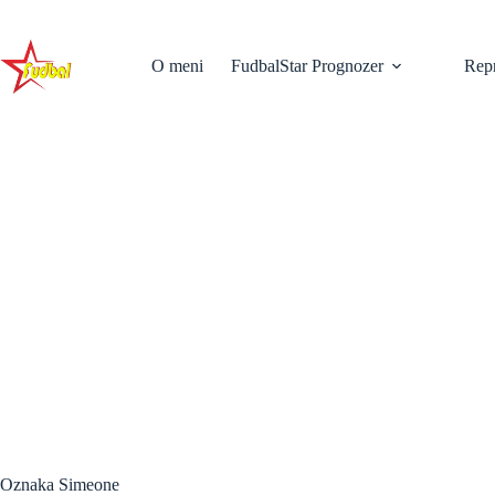
Skip
to
content
O meni
FudbalStar Prognozer
Repr
Oznaka
Simeone