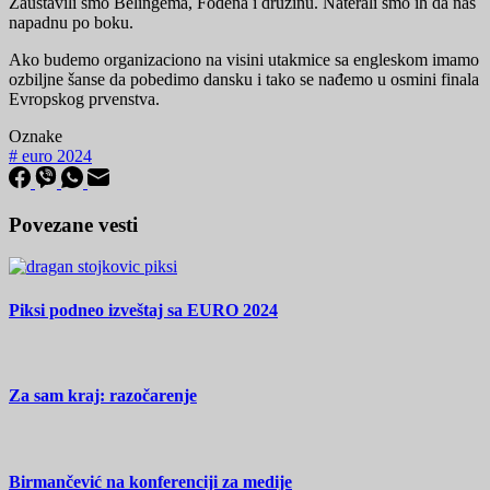
Zaustavili smo Belingema, Fodena i družinu. Naterali smo ih da nas
napadnu po boku.
Ako budemo organizaciono na visini utakmice sa engleskom imamo
ozbiljne šanse da pobedimo dansku i tako se nađemo u osmini finala
Evropskog prvenstva.
Oznake
#
euro 2024
Povezane vesti
Piksi podneo izveštaj sa EURO 2024
Za sam kraj: razočarenje
Birmančević na konferenciji za medije