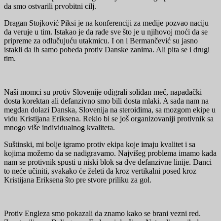
da smo ostvarili prvobitni cilj.
Dragan Stojković Piksi je na konferenciji za medije pozvao naciju
da veruje u tim. Istakao je da rade sve što je u njihovoj moći da se
pripreme za odlučujuću utakmicu. I on i Bermančević su jasno
istakli da ih samo pobeda protiv Danske zanima. Ali pita se i drugi
tim.
Naši momci su protiv Slovenije odigrali solidan meč, napadački
dosta korektan ali defanzivno smo bili dosta mlaki. A sada nam na
megdan dolazi Danska, Slovenija na steroidima, sa mozgom ekipe u
vidu Kristijana Eriksena. Reklo bi se još organizovaniji protivnik sa
mnogo više individualnog kvaliteta.
Suštinski, mi bolje igramo protiv ekipa koje imaju kvalitet i sa
kojima možemo da se nadigravamo. Najvišeg problema imamo kada
nam se protivnik spusti u niski blok sa dve defanzivne linije. Danci
to neće učiniti, svakako će želeti da kroz vertikalni posed kroz
Kristijana Eriksena što pre stvore priliku za gol.
Protiv Engleza smo pokazali da znamo kako se brani vezni red.