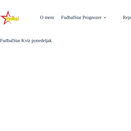
Skip
to
content
O meni
FudbalStar Prognozer
Repr
FudbalStar Kviz ponedeljak