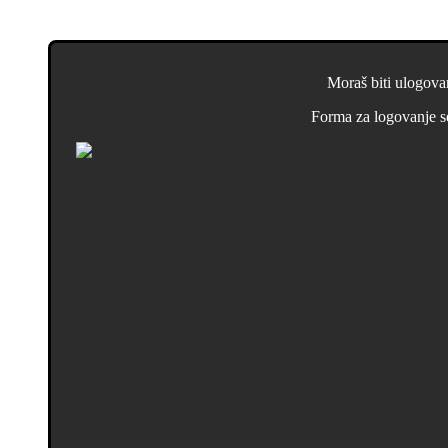
Moraš biti ulogovan
Forma za logovanje s