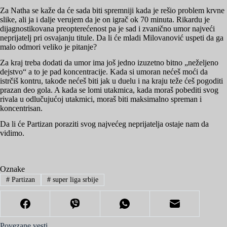
Za Natha se kaže da će sada biti spremniji kada je rešio problem krvne
slike, ali ja i dalje verujem da je on igrač ok 70 minuta. Rikardu je
dijagnostikovana preopterećenost pa je sad i zvanično umor najveći
neprijatelj pri osvajanju titule. Da li će mladi Milovanović uspeti da ga
malo odmori veliko je pitanje?
Za kraj treba dodati da umor ima još jedno izuzetno bitno „neželjeno
dejstvo“ a to je pad koncentracije. Kada si umoran nećeš moći da
istrčiš kontru, takođe nećeš biti jak u duelu i na kraju teže ćeš pogoditi
prazan deo gola. A kada se lomi utakmica, kada moraš pobediti svog
rivala u odlučujućoj utakmici, moraš biti maksimalno spreman i
koncentrisan.
Da li će Partizan poraziti svog najvećeg neprijatelja ostaje nam da
vidimo.
Oznake
#
Partizan
#
super liga srbije
Povezane vesti