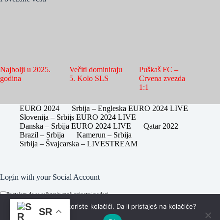
Najbolji u 2025.
Večiti dominiraju
Puškaš FC –
godina
5. Kolo SLS
Crvena zvezda
1:1
EURO 2024
Srbija – Engleska EURO 2024 LIVE
Slovenija – Srbijs EURO 2024 LIVE
Danska – Srbija EURO 2024 LIVE
Qatar 2022
Brazil – Srbija
Kamerun – Srbija
Srbija – Švajcarska – LIVESTREAM
Login with your Social Account
Pristajem da se sačuvaju moji privatni podaci.
Na sajstun se koriste kolačići. Da li pristaješ na kolačiće?
SR