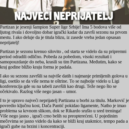
Partizan je jesenji šampion Super lige Srbije! Ima 5 bodova više od
ljutog rivala i dovoljno dobar igrački kadar da završi sezonu na prvom
mestu. I ako deluje da je titula blizu, iz zasede vreba jedan opsasan
neprijatelj!
Partizan je sezonu krenuo silovito , od starta se videlo da su pripremni
period odradili odlično. Pobeda za pobedom, visoki rezultati i
samopouzdanje do neba, krasili su tim Partizana. Međutim, kako se
kraj godine bližio kraju forma je padala.
I ako su sezonu završili sa najviše datih i najmanje primljenih golova u
ligi, osetilo se da više nema te oštrine. To se najbolje videlo u Ligi
konferencija gde su na tabeli završili kao drugi. Teže nego što se
očekivalo. Razlog više nego jasan – umor.
I to je upravo najveći neprijatelj Partizana u borbi za titulu. Marković je
povredio ključnu kost, Dača Pantić pokidao ligamente, Natho je imao
problema sa krvnom slikom, dok se Rikardo srušio u sred treninga!
Više nego jasno , igrači crno belih su preopterećeni. U pojedinim
mečevima se jasno videlo da kako se bliži kraj utakmice, tempo pada a
igrači gube na brzini i koncentraciji.