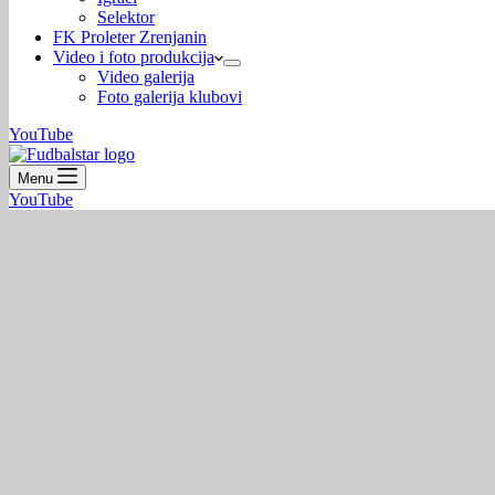
Selektor
FK Proleter Zrenjanin
Video i foto produkcija
Video galerija
Foto galerija klubovi
YouTube
Menu
YouTube