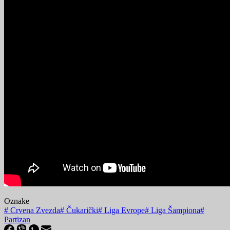
Oznake
#
Crvena Zvezda
#
Čukarički
#
Liga Evrope
#
Liga Šampiona
#
Partizan