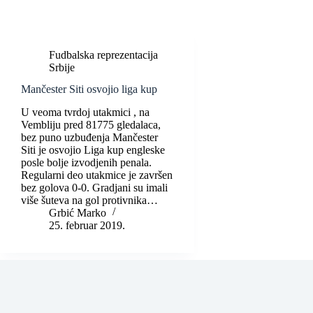
Fudbalska reprezentacija
Srbije
Mančester Siti osvojio liga kup
U veoma tvrdoj utakmici , na
Vembliju pred 81775 gledalaca,
bez puno uzbuđenja Mančester
Siti je osvojio Liga kup engleske
posle bolje izvodjenih penala.
Regularni deo utakmice je završen
bez golova 0-0. Gradjani su imali
više šuteva na gol protivnika…
Grbić Marko
25. februar 2019.