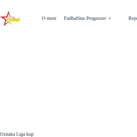
Skip
to
content
O meni
FudbalStar Prognozer
Repr
Oznaka
Liga kup