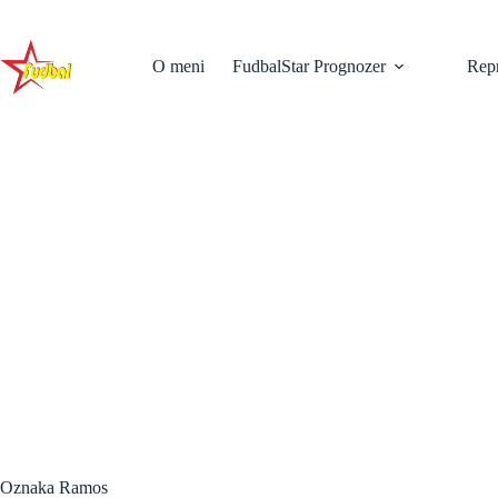
Skip
to
content
O meni
FudbalStar Prognozer
Repr
Oznaka
Ramos