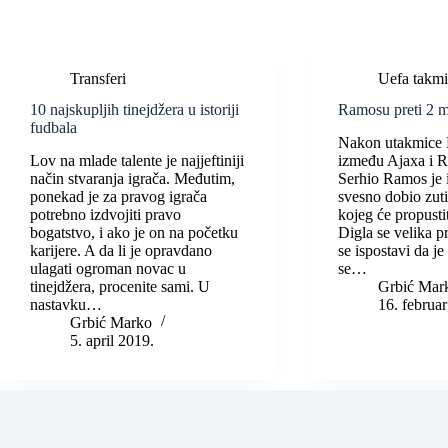
Transferi
Uefa takmi
10 najskupljih tinejdžera u istoriji
Ramosu preti 2 m
fudbala
Nakon utakmice 
Lov na mlade talente je najjeftiniji
između Ajaxa i R
način stvaranja igrača. Međutim,
Serhio Ramos je i
ponekad je za pravog igrača
svesno dobio zuti
potrebno izdvojiti pravo
kojeg će propusti
bogatstvo, i ako je on na početku
Digla se velika p
karijere. A da li je opravdano
se ispostavi da j
ulagati ogroman novac u
se…
tinejdžera, procenite sami. U
Grbić Mar
nastavku…
16. februa
Grbić Marko
5. april 2019.