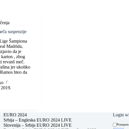
čenja
eča suspenzije
Lige Šampiona
eal Madrida,
zjavio da je
 karton , zbog
ti revanš meč.
rašina jer ukoliko
e Ramos hteo da
ko
r 2019.
EURO 2024
Login wi
Srbija – Engleska EURO 2024 LIVE
Slovenija – Srbijs EURO 2024 LIVE
Pristajem