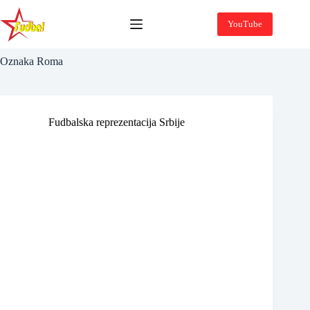
Skip
to
YouTube
content
Oznaka
Roma
Fudbalska reprezentacija Srbije