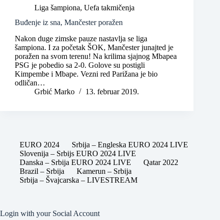
Liga šampiona
,
Uefa takmičenja
Buđenje iz sna, Mančester poražen
Nakon duge zimske pauze nastavlja se liga
šampiona. I za početak ŠOK, Mančester junajted je
poražen na svom terenu! Na krilima sjajnog Mbapea
PSG je pobedio sa 2-0. Golove su postigli
Kimpembe i Mbape. Vezni red Parižana je bio
odličan…
Grbić Marko
13. februar 2019.
EURO 2024
Srbija – Engleska EURO 2024 LIVE
Slovenija – Srbijs EURO 2024 LIVE
Danska – Srbija EURO 2024 LIVE
Qatar 2022
Brazil – Srbija
Kamerun – Srbija
Srbija – Švajcarska – LIVESTREAM
Login with your Social Account