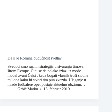
Da li je Romina budućnost svetla?
Svedoci smo raznih strategija u stvaranju timova
širom Evrope. Čini se da polako izlazi iz mode
model zvani Čelsi , kada bogati vlasnik troši stotine
miliona kako bi stvori tim pun zvezda. Ulaganje u
mlade fudbalere opet postaje aktuelno obzirom…
Grbić Marko
13. februar 2019.