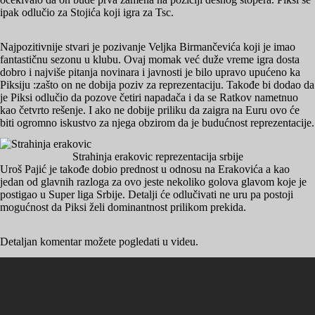
ipak odlučio za Stojića koji igra za Tsc.
Najpozitivnije stvari je pozivanje Veljka Birmančevića koji je imao
fantastičnu sezonu u klubu. Ovaj momak već duže vreme igra dosta
dobro i najviše pitanja novinara i javnosti je bilo upravo upućeno ka
Piksiju :zašto on ne dobija poziv za reprezentaciju. Takođe bi dodao da
je Piksi odlučio da pozove četiri napadača i da se Ratkov nametnuo
kao četvrto rešenje. I ako ne dobije priliku da zaigra na Euru ovo će
biti ogromno iskustvo za njega obzirom da je budućnost reprezentacije.
Strahinja erakovic reprezentacija srbije
Uroš Pajić je takođe dobio prednost u odnosu na Erakovića a kao
jedan od glavnih razloga za ovo jeste nekoliko golova glavom koje je
postigao u Super liga Srbije. Detalji će odlučivati ne uru pa postoji
mogućnost da Piksi želi dominantnost prilikom prekida.
Detaljan komentar možete pogledati u videu.