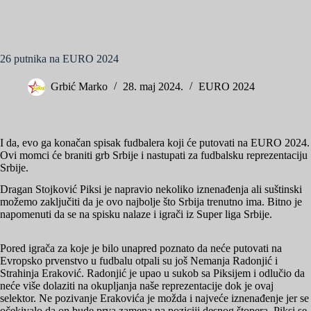
26 putnika na EURO 2024
Grbić Marko
28. maj 2024.
EURO 2024
I da, evo ga konačan spisak fudbalera koji će putovati na EURO 2024.
Ovi momci će braniti grb Srbije i nastupati za fudbalsku reprezentaciju
Srbije.
Dragan Stojković Piksi je napravio nekoliko iznenađenja ali suštinski
možemo zaključiti da je ovo najbolje što Srbija trenutno ima. Bitno je
napomenuti da se na spisku nalaze i igrači iz Super liga Srbije.
Pored igrača za koje je bilo unapred poznato da neće putovati na
Evropsko prvenstvo u fudbalu otpali su još Nemanja Radonjić i
Strahinja Eraković. Radonjić je upao u sukob sa Piksijem i odlučio da
neće više dolaziti na okupljanja naše reprezentacije dok je ovaj
selektor. Ne pozivanje Erakovića je možda i najveće iznenađenje jer se
očekivalo da on bude prva zamena na poziciji desnog štopera. Piksi se