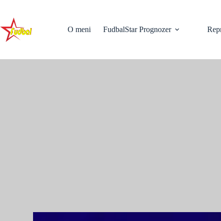
Skip
to
content
O meni
FudbalStar Prognozer
Repr