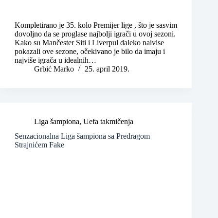
Kompletirano je 35. kolo Premijer lige , što je sasvim
dovoljno da se proglase najbolji igrači u ovoj sezoni.
Kako su Mančester Siti i Liverpul daleko naivise
pokazali ove sezone, očekivano je bilo da imaju i
najviše igrača u idealnih…
Grbić Marko
25. april 2019.
Liga šampiona
,
Uefa takmičenja
Senzacionalna Liga šampiona sa Predragom
Strajnićem Fake