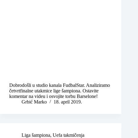
Dobrodošli u studio kanala FudbalStar. Analiziramo
četvrtfinalne utakmice lige šampiona. Ostavite
komentar na videu i osvojite torbu Barselone!
Grbić Marko
18. april 2019.
Liga šampiona
,
Uefa takmičenja