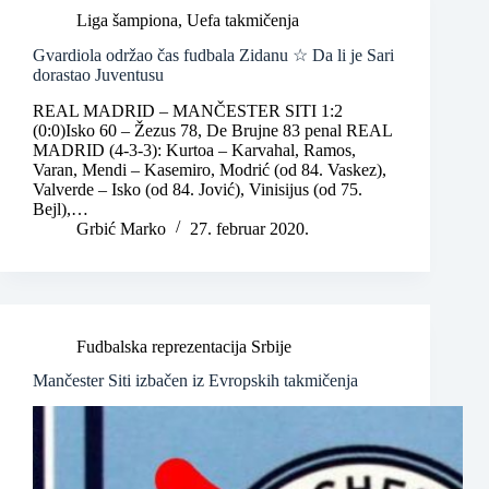
Liga šampiona
,
Uefa takmičenja
Gvardiola održao čas fudbala Zidanu ☆ Da li je Sari
dorastao Juventusu
REAL MADRID – MANČESTER SITI 1:2
(0:0)Isko 60 – Žezus 78, De Brujne 83 penal REAL
MADRID (4-3-3): Kurtoa – Karvahal, Ramos,
Varan, Mendi – Kasemiro, Modrić (od 84. Vaskez),
Valverde – Isko (od 84. Jović), Vinisijus (od 75.
Bejl),…
Grbić Marko
27. februar 2020.
Fudbalska reprezentacija Srbije
Mančester Siti izbačen iz Evropskih takmičenja