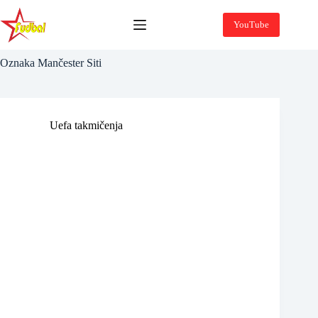
Skip
to
YouTube
content
Oznaka
Mančester Siti
Uefa takmičenja