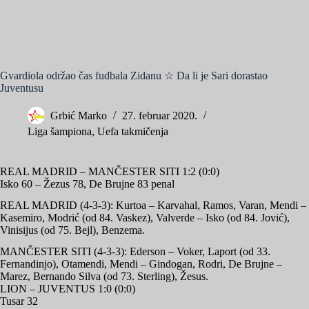
Gvardiola održao čas fudbala Zidanu ☆ Da li je Sari dorastao
Juventusu
Grbić Marko
27. februar 2020.
Liga šampiona
,
Uefa takmičenja
REAL MADRID – MANČESTER SITI 1:2 (0:0)
Isko 60 – Žezus 78, De Brujne 83 penal
REAL MADRID (4-3-3): Kurtoa – Karvahal, Ramos, Varan, Mendi –
Kasemiro, Modrić (od 84. Vaskez), Valverde – Isko (od 84. Jović),
Vinisijus (od 75. Bejl), Benzema.
MANČESTER SITI (4-3-3): Ederson – Voker, Laport (od 33.
Fernandinjo), Otamendi, Mendi – Gindogan, Rodri, De Brujne –
Marez, Bernando Silva (od 73. Sterling), Žesus.
LION – JUVENTUS 1:0 (0:0)
Tusar 32