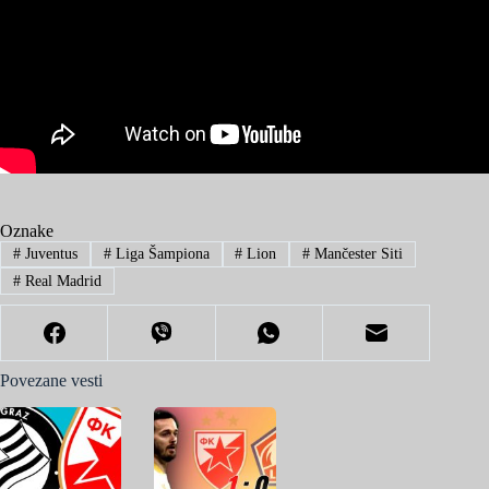
Oznake
#
Juventus
#
Liga Šampiona
#
Lion
#
Mančester Siti
#
Real Madrid
Povezane vesti