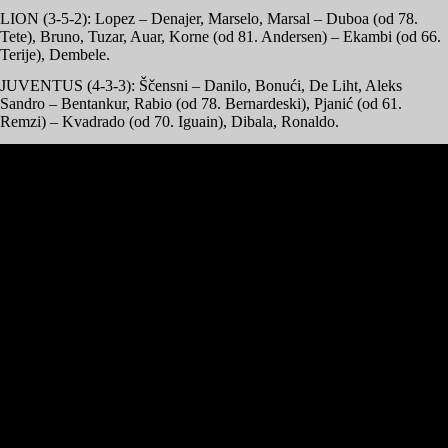
LION (3-5-2): Lopez – Denajer, Marselo, Marsal – Duboa (od 78.
Tete), Bruno, Tuzar, Auar, Korne (od 81. Andersen) – Ekambi (od 66.
Terije), Dembele.
JUVENTUS (4-3-3): Ščensni – Danilo, Bonući, De Liht, Aleks
Sandro – Bentankur, Rabio (od 78. Bernardeski), Pjanić (od 61.
Remzi) – Kvadrado (od 70. Iguain), Dibala, Ronaldo.