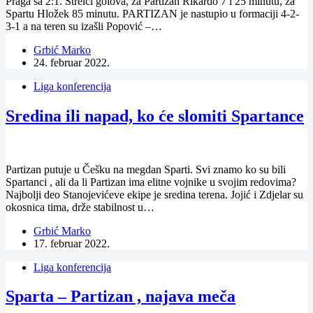
Praga sa 2:1. Strelci golova, za Partizan Rikardo 7 i 25 minutu, za
Spartu Hložek 85 minutu. PARTIZAN je nastupio u formaciji 4-2-
3-1 a na teren su izašli Popović –…
Grbić Marko
24. februar 2022.
Liga konferencija
Sredina ili napad, ko će slomiti Spartance
Partizan putuje u Češku na megdan Sparti. Svi znamo ko su bili
Spartanci , ali da li Partizan ima elitne vojnike u svojim redovima?
Najbolji deo Stanojevićeve ekipe je sredina terena. Jojić i Zdjelar su
okosnica tima, drže stabilnost u…
Grbić Marko
17. februar 2022.
Liga konferencija
Sparta – Partizan , najava meča