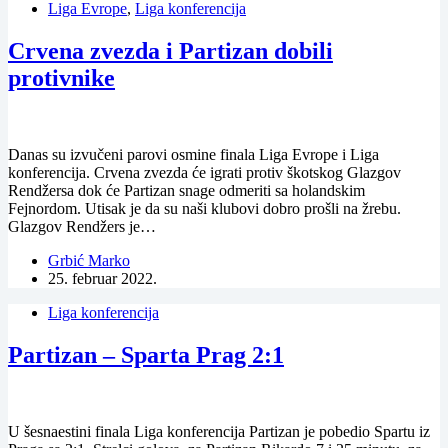
Liga Evrope
,
Liga konferencija
Crvena zvezda i Partizan dobili
protivnike
Danas su izvučeni parovi osmine finala Liga Evrope i Liga
konferencija. Crvena zvezda će igrati protiv škotskog Glazgov
Rendžersa dok će Partizan snage odmeriti sa holandskim
Fejnordom. Utisak je da su naši klubovi dobro prošli na žrebu.
Glazgov Rendžers je…
Grbić Marko
25. februar 2022.
Liga konferencija
Partizan – Sparta Prag 2:1
U šesnaestini finala Liga konferencija Partizan je pobedio Spartu iz