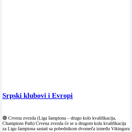
Srpski klubovi i Evropi
🔴 Crvena zvezda (Liga šampiona – drugo kolo kvalifikacija,
Champions Path) Crvena zvezda će se u drugom kolu kvalifikacija
za Ligu šampiona sastati sa pobednikom dvomeča između Vikingura