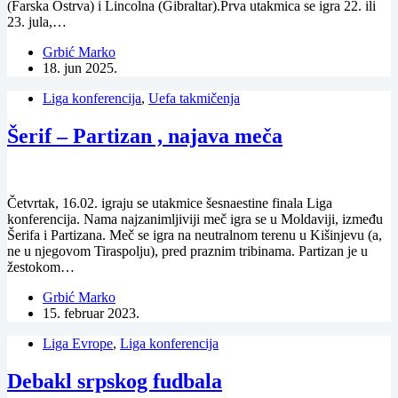
(Farska Ostrva) i Lincolna (Gibraltar).Prva utakmica se igra 22. ili
23. jula,…
Grbić Marko
18. jun 2025.
Liga konferencija
,
Uefa takmičenja
Šerif – Partizan , najava meča
Četvrtak, 16.02. igraju se utakmice šesnaestine finala Liga
konferencija. Nama najzanimljiviji meč igra se u Moldaviji, između
Šerifa i Partizana. Meč se igra na neutralnom terenu u Kišinjevu (a,
ne u njegovom Tiraspolju), pred praznim tribinama. Partizan je u
žestokom…
Grbić Marko
15. februar 2023.
Liga Evrope
,
Liga konferencija
Debakl srpskog fudbala