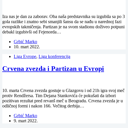
Iza nas je dan za zaborav. Oba naša predstavnika su izgubila sa po 3
gola razlike i znatno sebi smanjili šansu da se nađu u narednoj fazi
evropskih takmičenja. Partizan je na svom stadionu doživeo potpuni
debakl izgubivši od Fejenorda…
Grbić Marko
10. mart 2022.
Liga Evrope
,
Liga konferencija
Crvena zvezda i Partizan u Evropi
10. marta Crvena zvezda gostuje u Glazgovu i od 21h igra svoj meč
protiv Rendžersa. Tim Dejana Stankovića će pokušati da izbori
pozitivan rezultat pred revanš meč u Beogradu. Crvena zvezda je u
odličnoj formi i nakon 166. Večitog derbija…
Grbić Marko
9. mart 2022.