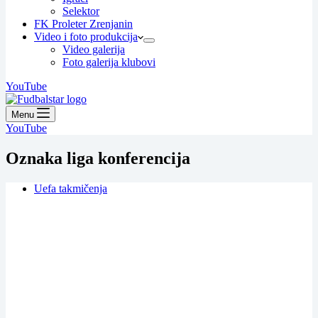
Selektor
FK Proleter Zrenjanin
Video i foto produkcija
Video galerija
Foto galerija klubovi
YouTube
Menu
YouTube
Oznaka
liga konferencija
Uefa takmičenja