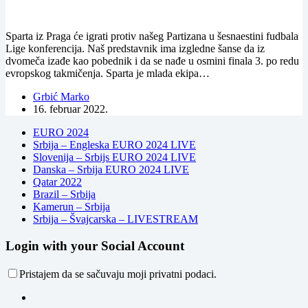
Sparta iz Praga će igrati protiv našeg Partizana u šesnaestini fudbala
Lige konferencija. Naš predstavnik ima izgledne šanse da iz
dvomeča izađe kao pobednik i da se nađe u osmini finala 3. po redu
evropskog takmičenja. Sparta je mlada ekipa…
Grbić Marko
16. februar 2022.
EURO 2024
Srbija – Engleska EURO 2024 LIVE
Slovenija – Srbijs EURO 2024 LIVE
Danska – Srbija EURO 2024 LIVE
Qatar 2022
Brazil – Srbija
Kamerun – Srbija
Srbija – Švajcarska – LIVESTREAM
Login with your Social Account
Pristajem da se sačuvaju moji privatni podaci.